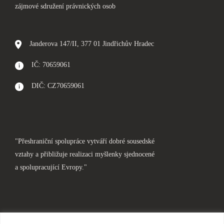
zájmové sdružení právnických osob
Janderova 147/II, 377 01 Jindřichův Hradec
IČ: 70659061
DIČ: CZ70659061
"Přeshraniční spolupráce vytváří dobré sousedské
vztahy a přibližuje realizaci myšlenky sjednocené
a spolupracující Evropy."