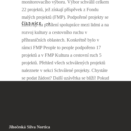
monitorovacího výboru. Výbor schválil celkem
22 projektů, jež získají příspěvek z Fondu
malých projektů (FMP). Podpořené projekty se
ČÍST VÍCE
zaměřují na posílení spolupráce mezi lidmi a na
rozvoj kultury a cestovního ruchu v
příhraničních oblastech. Konkrétně bylo v
rámci FMP People to people podpořeno 17
projektů a v FMP Kultura a cestovní ruch 5
projektů. Přehled všech schválených projektů
naleznete v sekci Schválené projekty. Chystáte
se podat žádost? Další uzávěrka se blíží! Pokud
máte v plánu podat projektovou žádost do
Fondů malých projektů, nezapomeňte, že další
průběžná uzávěrka
Jihočeská Silva Nortica